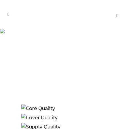
WGOLDP QUALITY
SOLUTION
"La qualità sta al prodotto come la
grammatica sta al linguaggio"
Govind Ramu