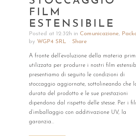
STOCCAGGIO
FILM
ESTENSIBILE
Posted at 12:32h
in
Comunicazione
,
Pack
by
WGP4 SRL
Share
A fronte dell’evoluzione della materia pri
utilizzata per produrre i nostri film estensibi
presentiamo di seguito le condizioni di
stoccaggio aggiornate, sottolineando che l
durata del prodotto e le sue prestazioni
dipendono dal rispetto delle stesse. Per i fi
d’imballaggio con additivazione UV, la
garanzia...