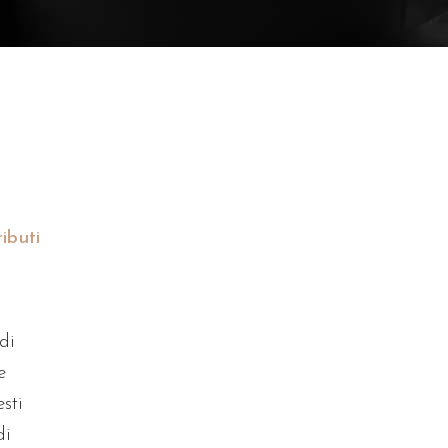
ibuti
di
e
sti
di