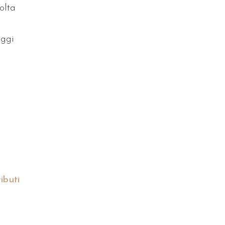
colta
aggi
ibuti