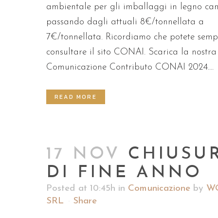
ambientale per gli imballaggi in legno ca
passando dagli attuali 8€/tonnellata a
7€/tonnellata. Ricordiamo che potete semp
consultare il sito CONAI. Scarica la nostra
Comunicazione Contributo CONAI 2024....
READ MORE
17 NOV
CHIUSU
DI FINE ANNO
Posted at 10:45h
in
Comunicazione
by
W
SRL
Share