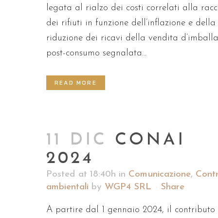
legata al rialzo dei costi correlati alla rac
dei rifiuti in funzione dell’inflazione e della
riduzione dei ricavi della vendita d’imball
post-consumo segnalata...
READ MORE
11 DIC
CONAI
2024
Posted at 18:40h
in
Comunicazione
,
Contr
ambientali
by
WGP4 SRL
Share
A partire dal 1 gennaio 2024, il contributo