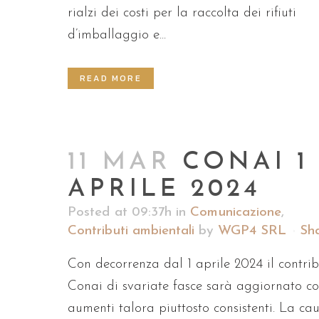
rialzi dei costi per la raccolta dei rifiuti
d’imballaggio e...
READ MORE
11 MAR
CONAI 1
APRILE 2024
Posted at 09:37h
in
Comunicazione
,
Contributi ambientali
by
WGP4 SRL
Sh
Con decorrenza dal 1 aprile 2024 il contri
Conai di svariate fasce sarà aggiornato c
aumenti talora piuttosto consistenti. La ca