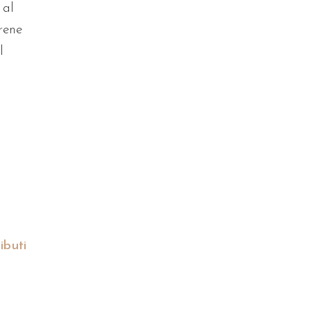
 al
rene
l
ibuti