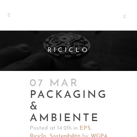
RICICLO
07 MAR
PACKAGING
&
AMBIENTE
Posted at 14:21h
in
EPS
,
Riciclo
,
Sostenibilità
by
WGP4