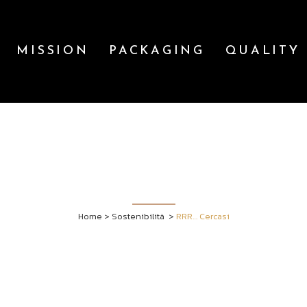
MISSION
PACKAGING
QUALITY
RRR… CERCASI
Home
>
Sostenibilità
>
RRR… Cercasi