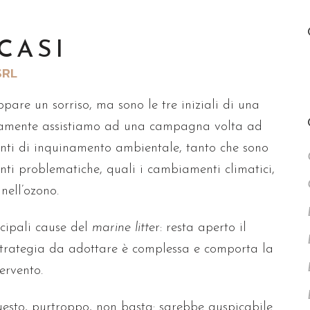
CASI
SRL
pare un sorriso, ma sono le tre iniziali di una
timamente assistiamo ad una campagna volta ad
onti di inquinamento ambientale, tanto che sono
ti problematiche, quali i cambiamenti climatici,
nell’ozono.
ncipali cause del
marine litte
r: resta aperto il
strategia da adottare è complessa e comporta la
ervento.
uesto, purtroppo, non basta: sarebbe auspicabile