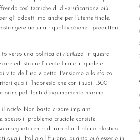
ffrendo così tecniche di diversificazione più
 per gli addetti ma anche per l’utente finale.
stringere ad una riqualificazione i produttori
lto verso una politica di
riutilizzo
: in questa
are ed istruire l’utente finale, il quale è
 vita dell’usa e getta. Pensiamo allo sforzo
tori quali l’Indonesia che con i suoi 1.300
lle principali fonti d’inquinamento marino.
 il
riciclo
. Non basta creare impianti
e: spesso il problema cruciale consiste
o adeguati centri di raccolta il rifiuto plastico.
i quali l’Italia o l’Europa: quanto può esserlo in