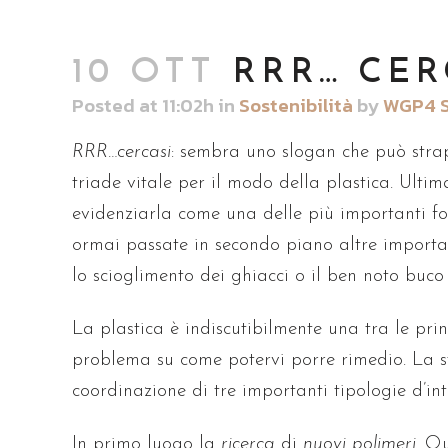
10 OTT
RRR… CER
Posted at 11:02h
in
Sostenibilità
by
WGP4 
RRR…cercasi
: sembra uno slogan che può strap
triade vitale per il modo della plastica. Ul
evidenziarla come una delle più importanti f
ormai passate in secondo piano altre importan
lo scioglimento dei ghiacci o il ben noto buco 
La plastica è indiscutibilmente una tra le pri
problema su come potervi porre rimedio. La 
coordinazione di tre importanti tipologie d’int
In primo luogo la
ricerca
di
nuovi polimeri
. Q