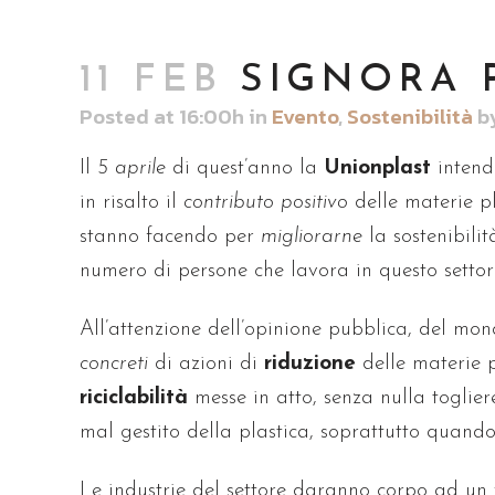
11 FEB
SIGNORA 
Posted at 16:00h
in
Evento
,
Sostenibilità
b
Il
5 aprile
di quest’anno la
Unionplast
intend
in risalto il
contributo positivo
delle materie pla
stanno facendo per
migliorarne
la sostenibili
numero di persone che lavora in questo settor
All’attenzione dell’opinione pubblica, del mo
concreti
di azioni di
riduzione
delle materie 
riciclabilità
messe in atto, senza nulla togliere
mal gestito della plastica, soprattutto quando 
Le industrie del settore daranno corpo ad un