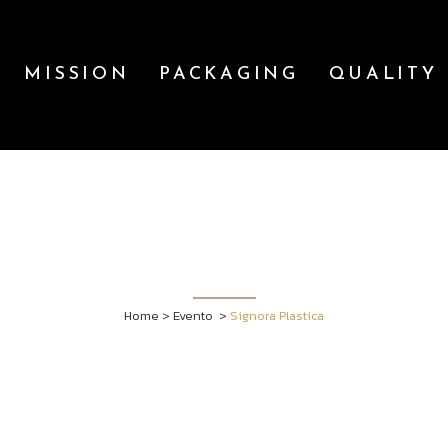
MISSION
PACKAGING
QUALITY
IGNORA PLASTI
Home
>
Evento
>
Signora Plastica